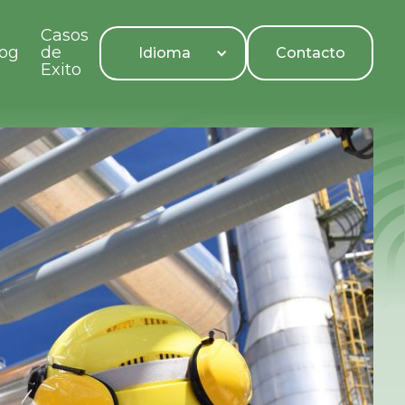
Casos
log
de
Contacto
Idioma
Exito