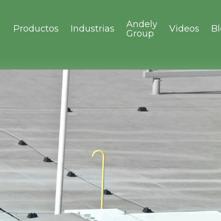
Andely
Productos
Industrias
Videos
B
Group