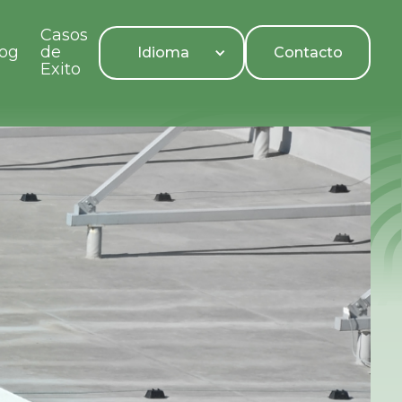
Casos
log
de
Contacto
Idioma
Exito