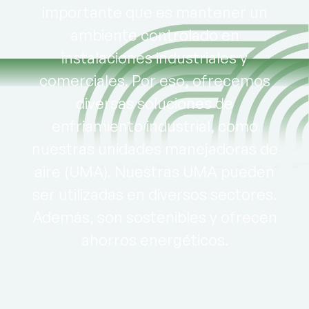
importante que es mantener un
ambiente controlado en
instalaciones industriales y
comerciales. Por eso, ofrecemos
diversas soluciones de
enfriamiento industrial, como
nuestras unidades manejadoras de
aire (UMA). Nuestras UMA pueden
ser utilizadas en diversos sectores.
Además, son sostenibles y ofrecen
ahorros energéticos.